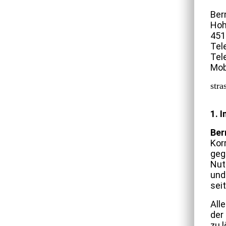
Ber
Hoh
451
Tel
Tel
Mob
str
1. 
Ber
Kor
geg
Nut
und
sei
All
der
zu 