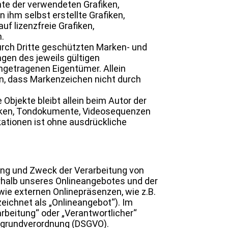
chte der verwendeten Grafiken,
ihm selbst erstellte Grafiken,
f lizenzfreie Grafiken,
.
urch Dritte geschützten Marken- und
en des jeweils gültigen
ngetragenen Eigentümer. Allein
en, dass Markenzeichen nicht durch
 Objekte bleibt allein beim Autor der
afiken, Tondokumente, Videosequenzen
kationen ist ohne ausdrückliche
fang und Zweck der Verarbeitung von
rhalb unseres Onlineangebotes und der
ie externen Onlinepräsenzen, wie z.B.
eichnet als „Onlineangebot“). Im
rarbeitung“ oder „Verantwortlicher“
tzgrundverordnung (DSGVO).