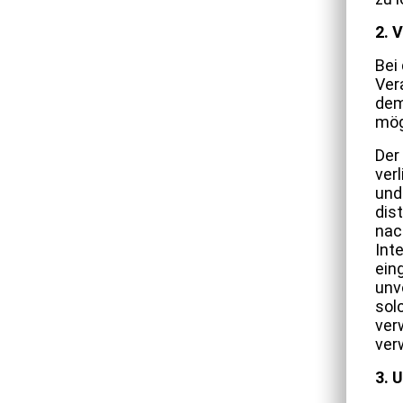
2. 
Bei
Ver
dem
mög
Der
verl
und
dist
nac
Int
ein
unv
sol
ver
ver
3. 