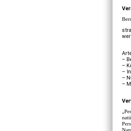
Ver
Ber
str
wei
Art
– B
– K
– I
– N
– M
Ver
„Per
natü
Pers
Nam