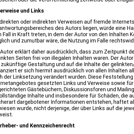
Verweise und Links
 direkten oder indirekten Verweisen auf fremde Internetse
antwortungsbereiches des Autors liegen, würde eine Haf
 Fall in Kraft treten, in dem der Autor von den Inhalten
lich und zumutbar wäre, die Nutzung im Falle rechtswidri
 Autor erklärt daher ausdrücklich, dass zum Zeitpunkt 
inkten Seiten frei von illegalen Inhalten waren. Der Autor 
 zukünftige Gestaltung und auf die Inhalte der gelinkte
anziert er sich hiermit ausdrücklich von allen Inhalten al
h der Linksetzung verändert wurden. Diese Feststellung g
ernetangebotes gesetzten Links und Verweise sowie für
gerichteten Gästebüchern, Diskussionsforen und Mailinglis
ollständige Inhalte und insbesondere für Schäden, die 
cherart dargebotener Informationen entstehen, haftet all
wiesen wurde, nicht derjenige, der über Links auf die jewe
weist.
Urheber- und Kennzeichenrecht