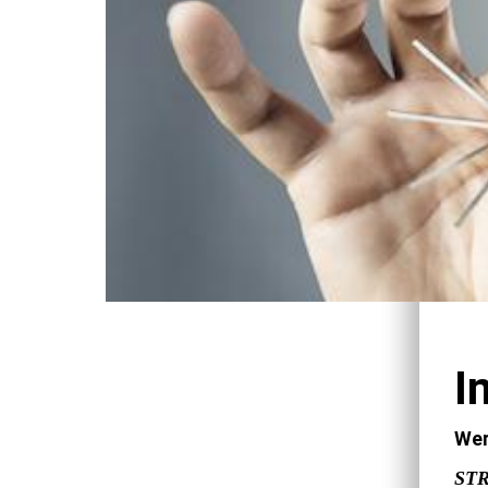
I
Wer
STR