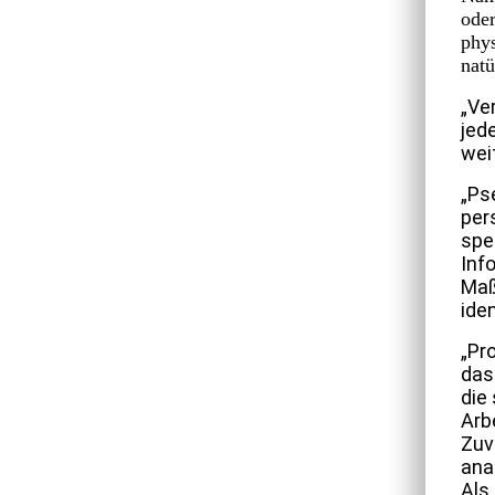
oder
phys
natü
„Ve
jed
wei
„Ps
per
spe
Inf
Maß
ide
„Pr
das
die
Arb
Zuv
ana
Als