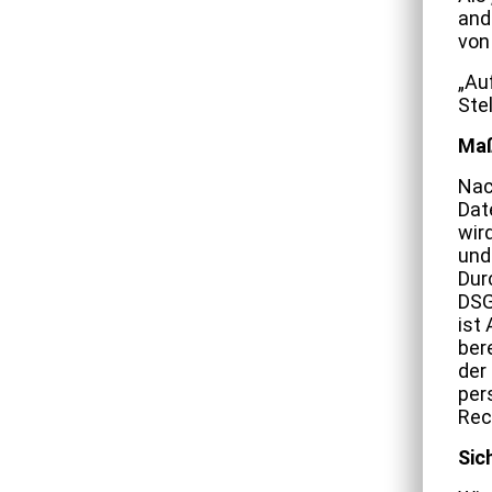
and
von
„Au
Ste
Maß
Nac
Dat
wird
und
Dur
DSG
ist
ber
der
per
Rec
Sic