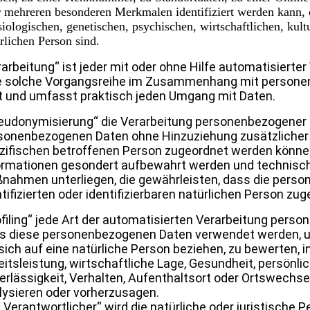
 mehreren besonderen Merkmalen identifiziert werden kann, 
iologischen, genetischen, psychischen, wirtschaftlichen, kultu
rlichen Person sind.
rarbeitung“ ist jeder mit oder ohne Hilfe automatisiert
e solche Vorgangsreihe im Zusammenhang mit personenb
t und umfasst praktisch jeden Umgang mit Daten.
eudonymisierung“ die Verarbeitung personenbezogener D
sonenbezogenen Daten ohne Hinzuziehung zusätzlicher 
zifischen betroffenen Person zugeordnet werden können
ormationen gesondert aufbewahrt werden und technisch
nahmen unterliegen, die gewährleisten, dass die perso
ntifizierten oder identifizierbaren natürlichen Person z
ofiling“ jede Art der automatisierten Verarbeitung perso
s diese personenbezogenen Daten verwendet werden, 
 sich auf eine natürliche Person beziehen, zu bewerten
eitsleistung, wirtschaftliche Lage, Gesundheit, persönlic
erlässigkeit, Verhalten, Aufenthaltsort oder Ortswechse
lysieren oder vorherzusagen.
 „Verantwortlicher“ wird die natürliche oder juristische 