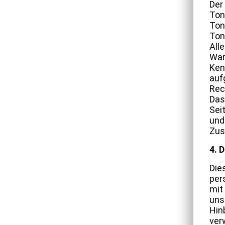
Der
Ton
Ton
Ton
All
War
Ken
auf
Rec
Das
Sei
und
Zus
4. 
Die
per
mit
uns
Hin
ver