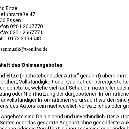
nd Eltze
efuhrstraße 47
36 Essen
efon 0201 2667770
efax 0201 2667771
il 0172 2139548
assenmusik@t-online.de
Inhalt des Onlineangebotes
nd Eltze
(nachstehend „der Autor“ genannt) übernimmt ke
rektheit, Vollständigkeit oder Qualität der bereitgestel
en den Autor, welche sich auf Schäden materieller oder id
zung oder Nichtnutzung der dargebotenen Informationen
 unvollständiger Informationen verursacht wurden sind
tens des Autors kein nachweislich vorsätzliches oder gr
e Angebote sind freibleibend und unverbindlich. Der Autor 
 Seiten oder das gesamte Angebot ohne gesonderte Ank
löschen oder die Veröffentlichung zeitweise oder endgült