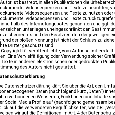
 Autor ist bestrebt, in allen Publikationen die Urheberre
dokumente, Videosequenzen und Texte zu beachten, von 
dokumente, Videosequenzen und Texte zu nutzen oder au
dokumente, Videosequenzen und Texte zurückzugreifen
e innerhalb des Internetangebotes genannten und ggf. d
enzeichen unterliegen uneingeschränkt den Bestimmung
nzeichenrechts und den Besitzrechten der jeweiligen ei
grund der bloßen Nennung ist nicht der Schluss zu zieh
hte Dritter geschützt sind!
 Copyright für veröffentlichte, vom Autor selbst erstellte
ten. Eine Vervielfältigung oder Verwendung solcher Gr
 Texte in anderen elektronischen oder gedruckten Publi
timmung des Autors nicht gestattet.
Datenschutzerklärung
se Datenschutzerklärung klärt Sie über die Art, den Um
sonenbezogenen Daten (nachfolgend kurz „Daten“) inne
 ihm verbundenen Webseiten, Funktionen und Inhalte sow
er Social Media Profile auf (nachfolgend gemeinsam bez
blick auf die verwendeten Begrifflichkeiten, wie z.B. „Ve
weisen wir auf die Definitionen im Art. 4 der Datenschu